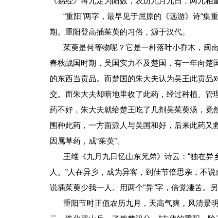
《易经》将九定为阳数，农历九月九日，两九相
“重阳”两字，最早见于屈原的《远游》诗“集重
期。重阳登高插茱萸的习俗，源于汉代。
茱萸是何等物呢？它是一种落叶小乔木，闽南话
春秋战国时期，吴国实力不及楚国，有一年向楚
的东西当贡品。而楚国的朱大夫认为吴王此贡品
交。而朱大夫却暗地里收了此药，经过种植、管
药不好，朱大夫就给楚王吃了几剂吴茱萸汤，竟
围种此药，一方面派人与吴国和好，后来此药又
因属草药，成“茱萸”。
王维《九月九日忆山东兄弟》诗云：“独在异乡
人。”人在异乡，成为异客，到佳节倍思亲，不
说插茱萸少我一人。用两个“异”字，倍觉凄苦。
重阳节时正值农历九月，天高气爽，风清景明，