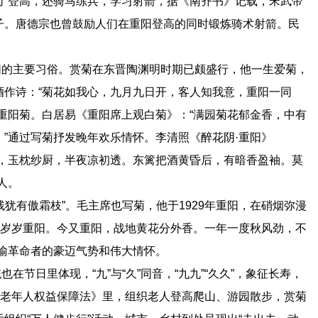
除了登高，还骑马练兵，学习射箭，据《南齐书》记载，宋武帝
子。唐德宗也曾鼓励人们在重阳登高的同时锻炼骑术射箭。民
的主要习俗。赏菊在东晋陶渊明时期已颇盛行，他一生爱菊，
酒作诗：“菊花如我心，九月九日开，客人知我意，重阳一同
重阳菊。白居易《重阳席上观白菊》：“满园菊花郁金香，中有
”通过写菊抒发晚年欢乐情怀。李清照《醉花阴·重阳》
阳，玉枕纱厨，半夜凉初透。东篱把酒黄昏后，有暗香盈袖。莫
人。
有傲霜枝”。毛主席也写菊，他于1929年重阳，在硝烟弥漫
，岁岁重阳。今又重阳，战地黄花分外香。一年一度秋风劲，不
喻革命者的豪迈气势和伟大情怀。
日里体现，“九”与“久”同音，“九九”“久久”，象征长寿，
国老年人权益保障法》里，组织老人登高爬山、游园散步，赏菊