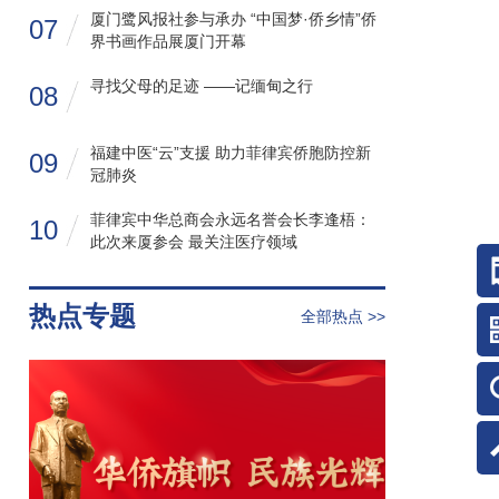
厦门鹭风报社参与承办 “中国梦·侨乡情”侨
07
界书画作品展厦门开幕
寻找父母的足迹 ——记缅甸之行
08
福建中医“云”支援 助力菲律宾侨胞防控新
09
冠肺炎
菲律宾中华总商会永远名誉会长李逢梧：
10
此次来厦参会 最关注医疗领域
热点专题
全部热点 >>