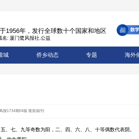
于1956年，发行全球数十个国家和地区
名: 厦门鹭风报社.公益
读城
侨乡动态
专题
海外
风报1734期04版 视觉/副刊
五、七、九等奇数为阳，二、四、六、八、十等偶数代表阴。