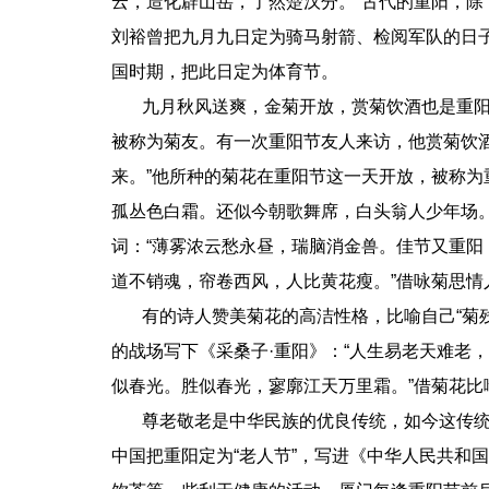
云，造化辟山岳，了然楚汉分。”古代的重阳，
刘裕曾把九月九日定为骑马射箭、检阅军队的日
国时期，把此日定为体育节。
九月秋风送爽，金菊开放，赏菊饮酒也是重阳
被称为菊友。有一次重阳节友人来访，他赏菊饮
来。”他所种的菊花在重阳节这一天开放，被称为
孤丛色白霜。还似今朝歌舞席，白头翁人少年场。
词：“薄雾浓云愁永昼，瑞脑消金兽。佳节又重
道不销魂，帘卷西风，人比黄花瘦。”借咏菊思情
有的诗人赞美菊花的高洁性格，比喻自己“菊残犹
的战场写下《采桑子·重阳》：“人生易老天难老
似春光。胜似春光，寥廓江天万里霜。”借菊花比
尊老敬老是中华民族的优良传统，如今这传统也在节
中国把重阳定为“老人节”，写进《中华人民共和