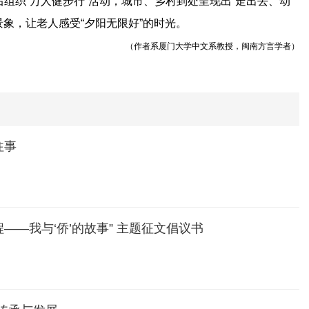
组织“万人健步行”活动，城市、乡村到处呈现出“走出去、动
景象，让老人感受“夕阳无限好”的时光。
（作者系厦门大学中文系教授，闽南方言学者）
往事
程——我与‘侨’的故事” 主题征文倡议书