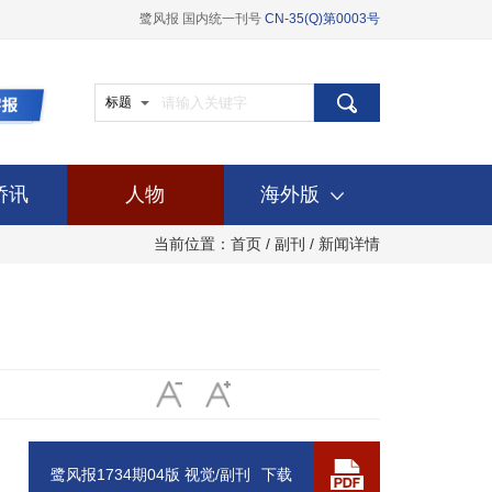
鹭风报 国内统一刊号
CN-35(Q)第0003号
标题
侨讯
人物
海外版
当前位置：
首页
/
副刊
/ 新闻详情
鹭风报1734期04版 视觉/副刊
下载