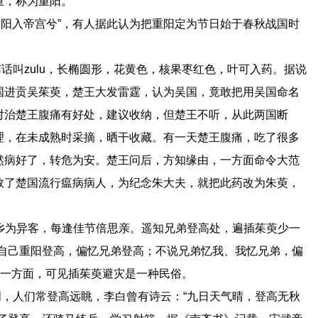
重，称为重阳。
阳入帝宫兮”，有人据此认为把重阳定为节日始于春秋战国时
叫zulu，长椭圆形，花黄色，核果枣红色，叶可入药。据说
国进贡吴茱萸，楚王大发雷霆，认为吴国，竟敢把用吴国命名
对治楚王腹痛有好处，建议收纳，但楚王不听，从此两国断
理，在未成熟时采摘，晒干收藏。有一天楚王腹痛，吃了很多
然病好了，转危为安。楚王问后，方知缘由，一方面命令大范
救了楚国流行瘟病病人，为纪念朱大夫，就把此药改为朱萸，
为异客，每逢佳节倍思亲。遥知兄弟登高处，遍插茱萸少一
说自己重阳登高，偏忆兄弟登高；不说兄弟忆我、我忆兄弟，偏
另一方面，可见插茱萸避灾是一种民俗。
人们常登高远眺，李白曾有诗云：“九日天气晴，登高无秋