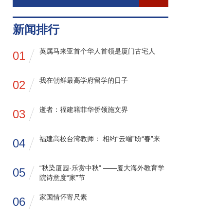
新闻排行
英属马来亚首个华人首领是厦门古宅人
01
我在朝鲜最高学府留学的日子
02
逝者：福建籍菲华侨领施文界
03
福建高校台湾教师： 相约“云端”盼“春”来
04
“秋染厦园·乐赏中秋” ——厦大海外教育学
05
院诗意度“家”节
家国情怀寄尺素
06