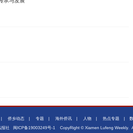
传承与发展
|
侨乡动态
|
专题
|
海外侨讯
|
人物
|
热点专题
|
鹭风报社
闽ICP备19003249号-1
CopyRight © Xiamen Lufeng Weekly. Al