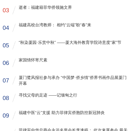
逝者：福建籍菲华侨领施文界
03
福建高校台湾教师： 相约“云端”盼“春”来
04
“秋染厦园·乐赏中秋” ——厦大海外教育学院诗意度“家”节
05
家国情怀寄尺素
06
厦门鹭风报社参与承办 “中国梦·侨乡情”侨界书画作品展厦门
07
开幕
寻找父母的足迹 ——记缅甸之行
08
福建中医“云”支援 助力菲律宾侨胞防控新冠肺炎
09
菲律宾中华总商会永远名誉会长李逢梧： 此次来厦参会 最关