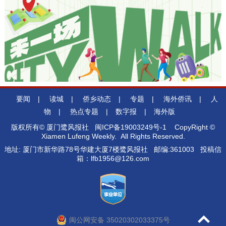
要闻
|
读城
|
侨乡动态
|
专题
|
海外侨讯
|
人
物
|
热点专题
|
数字报
|
海外版
版权所有© 厦门鹭风报社
闽ICP备19003249号-1
CopyRight ©
Xiamen Lufeng Weekly. All Rights Reserved.
地址: 厦门市新华路78号华建大厦7楼鹭风报社 邮编:361003 投稿信
箱：lfb1956@126.com
闽公网安备 35020302033375号