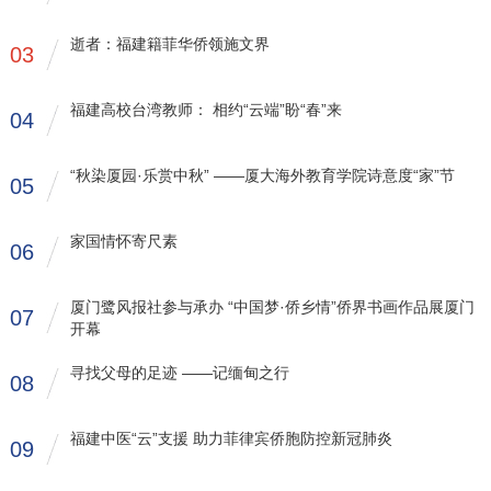
逝者：福建籍菲华侨领施文界
03
福建高校台湾教师： 相约“云端”盼“春”来
04
“秋染厦园·乐赏中秋” ——厦大海外教育学院诗意度“家”节
05
家国情怀寄尺素
06
厦门鹭风报社参与承办 “中国梦·侨乡情”侨界书画作品展厦门
07
开幕
寻找父母的足迹 ——记缅甸之行
08
福建中医“云”支援 助力菲律宾侨胞防控新冠肺炎
09