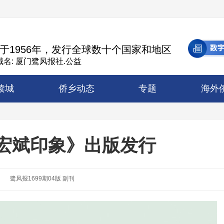
于1956年，发行全球数十个国家和地区
名: 厦门鹭风报社.公益
读城
侨乡动态
专题
海外
高宏斌印象》出版发行
鹭风报1699期04版 副刊