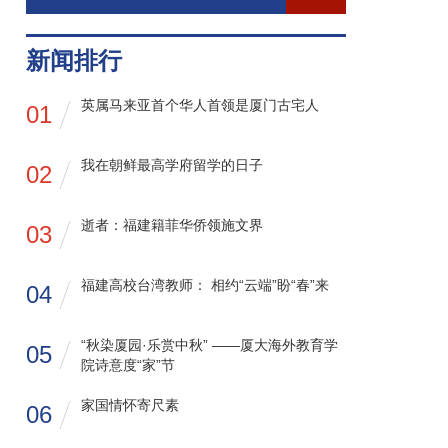
新闻排行
英属马来亚首个华人首领是厦门古宅人
01
我在朝鲜最高学府留学的日子
02
逝者：福建籍菲华侨领施文界
03
福建高校台湾教师： 相约“云端”盼“春”来
04
“秋染厦园·乐赏中秋” ——厦大海外教育学
05
院诗意度“家”节
家国情怀寄尺素
06