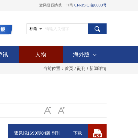
鹭风报 国内统一刊号
CN-35(Q)第0003号
标题
侨讯
人物
海外版
当前位置：
首页
/
副刊
/ 新闻详情
鹭风报1699期04版 副刊
下载