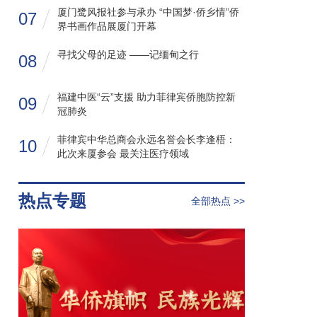
厦门鹭风报社参与承办 “中国梦·侨乡情”侨
07
界书画作品展厦门开幕
寻找父母的足迹 ——记缅甸之行
08
福建中医“云”支援 助力菲律宾侨胞防控新
09
冠肺炎
菲律宾中华总商会永远名誉会长李逢梧：
10
此次来厦参会 最关注医疗领域
热点专题
全部热点 >>