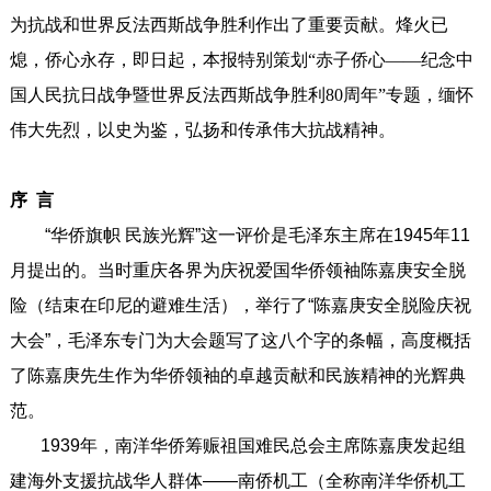
为抗战和世界反法西斯战争胜利作出了重要贡献。烽火已
熄，侨心永存，即日起，本报特别策划“赤子侨心——纪念中
国人民抗日战争暨世界反法西斯战争胜利80周年”专题，缅怀
伟大先烈，以史为鉴，弘扬和传承伟大抗战精神。
序 言
“华侨旗帜 民族光辉”这一评价是毛泽东主席在1945年11
月提出的。当时重庆各界为庆祝爱国华侨领袖陈嘉庚安全脱
险（结束在印尼的避难生活），举行了“陈嘉庚安全脱险庆祝
大会”，毛泽东专门为大会题写了这八个字的条幅，高度概括
了陈嘉庚先生作为华侨领袖的卓越贡献和民族精神的光辉典
范。
1939年，南洋华侨筹赈祖国难民总会主席陈嘉庚发起组
建海外支援抗战华人群体——南侨机工（全称南洋华侨机工