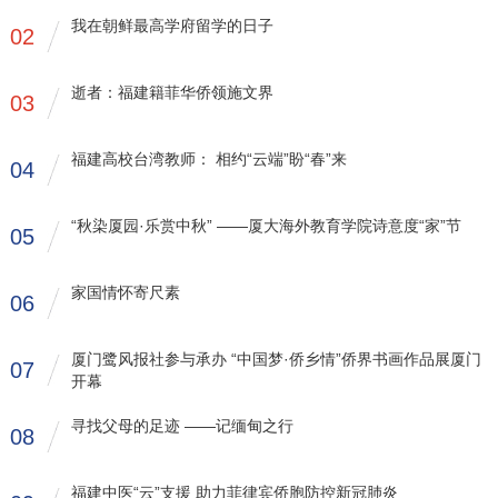
我在朝鲜最高学府留学的日子
02
逝者：福建籍菲华侨领施文界
03
福建高校台湾教师： 相约“云端”盼“春”来
04
“秋染厦园·乐赏中秋” ——厦大海外教育学院诗意度“家”节
05
家国情怀寄尺素
06
厦门鹭风报社参与承办 “中国梦·侨乡情”侨界书画作品展厦门
07
开幕
寻找父母的足迹 ——记缅甸之行
08
福建中医“云”支援 助力菲律宾侨胞防控新冠肺炎