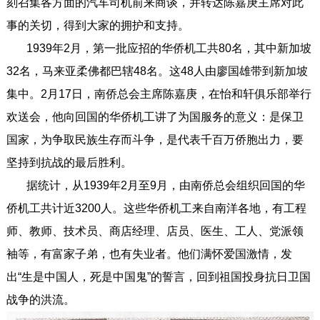
刻召集各方面的汽车司机前来商谈，并转达陈嘉庚主席对此
事的关切，得到大家的拥护和支持。
1939年2月，第一批应招的华侨机工共80名，其中新加坡
32名，马来亚柔佛都巴辖48名。这48人由廖国雄带到新加坡
集中。2月17日，南侨总会主席陈嘉庚，在怡和轩俱乐部举行
欢送会，他向回国的华侨机工讲了为国服务的意义：是保卫
国家，为争取民族生存而斗争，是代表千百万侨胞出力，要
坚持到抗战的最后胜利。
据统计，从1939年2月至9月，由南侨总会组织回国的华
侨机工共计近3200人。这些华侨机工来自南洋各地，有工程
师、教师、技术员、商店经理、店员、医生、工人、党派领
袖等，有富家子弟，也有失业者。他们满怀爱国激情，发
出“生是中国人，死是中国鬼”的誓言，回到祖国投身抗日卫国
战争的洪流。