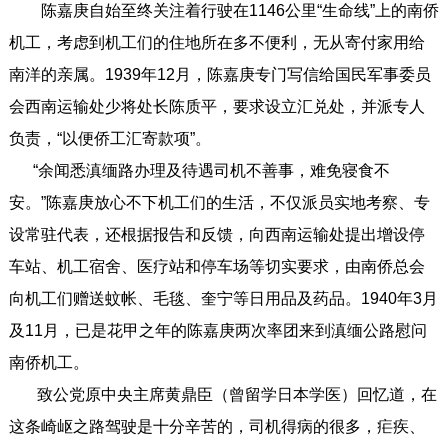
陈嘉庚自始至终关注着行驶在1146公里“生命线”上的南侨
机工，考虑到机工们的住地所在多不便利，无从寄付家用给
南洋的亲属。1939年12月，陈嘉庚专门写信给国民军事委员
会西南运输处少将处长陈质平，要求设立汇兑处，并派专人
负责，“以便侨工汇寄款项”。
“余闻悉滇缅路办理及待遇司机不善事，难免寝食不
安。”陈嘉庚放心不下机工们的生活，不仅派员实地考察、专
设常驻代表，还根据报告和反馈，向西南运输处提出增设停
车站、机工宿舍、医疗站和停车场等切实要求，由南侨总会
向机工们赠送蚊帐、毛毯、奎宁等日用品及药品。1940年3月
及11月，已是花甲之年的陈嘉庚两次率团来到滇缅公路慰问
南侨机工。
致公党原中央主席黄鼎臣（曾留学日本学医）回忆道，在
这条崎岖之路驾驶是十分辛苦的，司机得病的很多，疟疾、