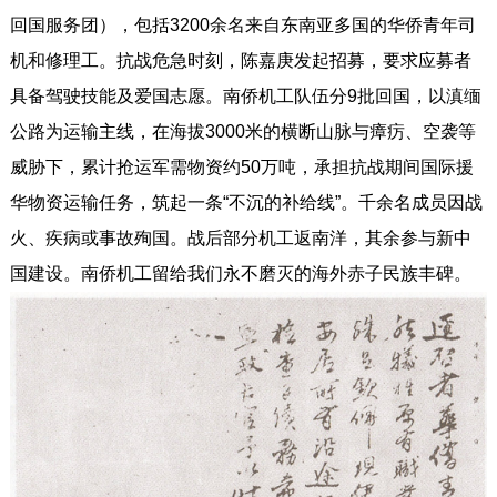
回国服务团），包括3200余名来自东南亚多国的华侨青年司
机和修理工。抗战危急时刻，陈嘉庚发起招募，要求应募者
具备驾驶技能及爱国志愿。南侨机工队伍分9批回国，以滇缅
公路为运输主线，在海拔3000米的横断山脉与瘴疠、空袭等
威胁下，累计抢运军需物资约50万吨，承担抗战期间国际援
华物资运输任务，筑起一条“不沉的补给线”。千余名成员因战
火、疾病或事故殉国。战后部分机工返南洋，其余参与新中
国建设。南侨机工留给我们永不磨灭的海外赤子民族丰碑。