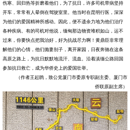
伤寒、回归热等折磨着他们，为了抗日，许多司机带病坚持
开车，常常有人晕倒在驾驶室里。他当时在昆明行医，深深
为他们的爱国精神所感动。因此，便不遗余力地为他们治疗
各种疾病。有的司机对他说，缅甸那边物资堆积如山，运不
过来，你要快点把我治好，好为抗战尽力啊！黄鼎臣非常理
解他们的心情，他们抛妻别子，离开家园，日夜奔驰在这条
高原之路上，为抗日默默地流汗、流血。沿着滇缅公路回国
参加抗日救亡，成为华侨史上的爱国壮举。
（作者王起鹍，致公党厦门市委原专职副主委、厦门市
侨联原副主席）