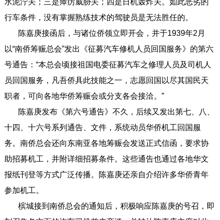
水泥泞关；三是瘴疠威胁关；四是日机轰炸关。如此恶劣的
行车条件，没有掌握熟练技术的驾驶员是无法胜任的。
陈嘉庚接函后，与诸位侨领立即开会，并于1939年2月
以“南侨筹赈总会”发出《征募汽车修机人员回国服务》的第六
号通告：“本总会顷接祖国电委征募汽车之修理人员及司机人
员回国服务，凡吾侨具此技能之一，志愿回国以尽其国民天
职者，可向各地华侨筹赈会或分支各会接洽。”
陈嘉庚发布《第六号通告》不久，后续又发出第七、八、
十四、十六号系列通告、文件，系统动员华侨机工回国服
务。南侨总会还向东南亚各地筹赈会发送正式信函，要求协
助招募机工，并附详细招募条件。这些通告也通过各地华文
报纸刊登等方式广泛传播。陈嘉庚还亲自介绍许多华侨青年
参加机工。
槟城接到南侨总会的通知后，积极响应陈嘉庚的号召，即