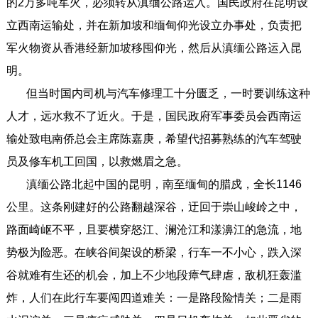
的2万多吨军火，必须转从滇缅公路运入。国民政府在昆明设
立西南运输处，并在新加坡和缅甸仰光设立办事处，负责把
军火物资从香港经新加坡移囤仰光，然后从滇缅公路运入昆
明。
但当时国内司机与汽车修理工十分匮乏，一时要训练这种
人才，远水救不了近火。于是，国民政府军事委员会西南运
输处致电南侨总会主席陈嘉庚，希望代招募熟练的汽车驾驶
员及修车机工回国，以救燃眉之急。
滇缅公路北起中国的昆明，南至缅甸的腊戍，全长1146
公里。这条刚建好的公路翻越深谷，迂回于崇山峻岭之中，
路面崎岖不平，且要横穿怒江、澜沧江和漾濞江的急流，地
势极为险恶。在峡谷间架设的桥梁，行车一不小心，跌入深
谷就难有生还的机会，加上不少地段瘴气肆虐，敌机狂轰滥
炸，人们在此行车要闯四道难关：一是路段险情关；二是雨