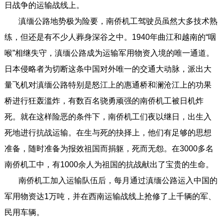
日战争的运输战线上。
滇缅公路地势极为险要，南侨机工驾驶员虽然大多技术熟
练，但还是有不少人葬身深谷之中。1940年曲江和越南的“咽
喉”相继失守，滇缅公路成为运输军用物资入境的唯一通道。
日本侵略者为切断这条中国对外唯一的交通大动脉，派出大
量飞机对滇缅公路特别是怒江上的惠通桥和澜沧江上的功果
桥进行狂轰滥炸，有数百名骁勇顽强的南侨机工被日机炸
死。就在这样险恶的条件下，南侨机工们夜以继日，出生入
死地进行抗战运输。在生与死的抉择上，他们有足够的思想
准备，随时准备为报效祖国而捐躯，死而无怨。在3000多名
南侨机工中，有1000余人为祖国的抗战献出了宝贵的生命。
南侨机工加入运输队伍后，每月通过滇缅公路运入中国的
军用物资达1万吨，并在西南运输战线上抢修了上千辆的军、
民用车辆。