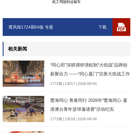
机工驾驶的运输车
鹭风报1724期04版 专题
下载
相关新闻
“同心田”深耕调研强机制“大统战”品牌创
新聚合力 ——“同心厦门”完善大统战工作
格局现场专题调研暨“137”全域实践阶段
1772期 | 13017 | 2026-08-04
性成果
鹭海同心 青春同行 2026年“鹭海同心·厦
港澳台青年篮球邀请赛”活动纪实
1772期 | 13018 | 2026-08-04