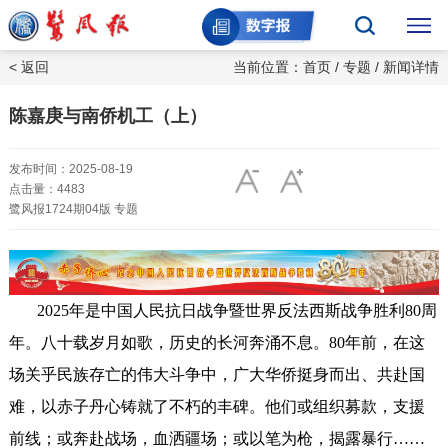
< 返回
当前位置：
首页
/
专题
/ 新闻详情
陈嘉庚与南侨机工（上）
发布时间：2025-08-19
点击量：4483
鹭风报1724期04版 专题
2025年是中国人民抗日战争暨世界反法西斯战争胜利80周
年。八十载岁月如歌，历史的长河奔涌不息。80年前，在这
场关乎民族存亡的伟大斗争中，广大华侨挺身而出、共赴国
难，以赤子丹心铸就了不朽的丰碑。他们或组织募款，支援
前线；或奔赴战场，血洒疆场；或以笔为枪，揭露暴行……