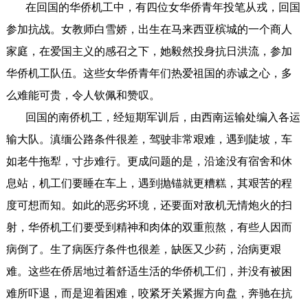
在回国的华侨机工中，有四位女华侨青年投笔从戎，回国
参加抗战。女教师白雪娇，出生在马来西亚槟城的一个商人
家庭，在爱国主义的感召之下，她毅然投身抗日洪流，参加
华侨机工队伍。这些女华侨青年们热爱祖国的赤诚之心，多
么难能可贵，令人钦佩和赞叹。
回国的南侨机工，经短期军训后，由西南运输处编入各运
输大队。滇缅公路条件很差，驾驶非常艰难，遇到陡坡，车
如老牛拖犁，寸步难行。更成问题的是，沿途没有宿舍和休
息站，机工们要睡在车上，遇到抛锚就更糟糕，其艰苦的程
度可想而知。如此的恶劣环境，还要面对敌机无情炮火的扫
射，华侨机工们要受到精神和肉体的双重煎熬，有些人因而
病倒了。生了病医疗条件也很差，缺医又少药，治病更艰
难。这些在侨居地过着舒适生活的华侨机工们，并没有被困
难所吓退，而是迎着困难，咬紧牙关紧握方向盘，奔驰在抗