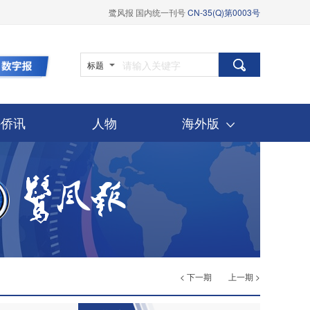
鹭风报 国内统一刊号
CN-35(Q)第0003号
标题
外侨讯
人物
海外版
< 下一期
上一期 >