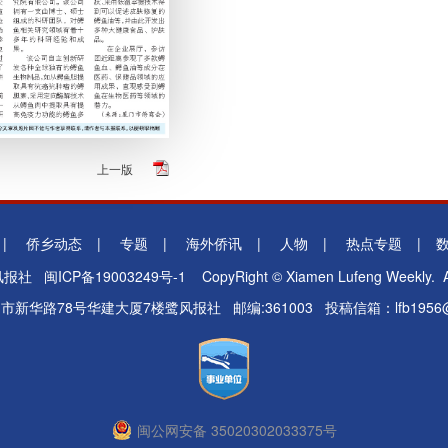
上一版
|
侨乡动态
|
专题
|
海外侨讯
|
人物
|
热点专题
|
鹭风报社
闽ICP备19003249号-1
CopyRight © Xiamen Lufeng Weekly. Al
门市新华路78号华建大厦7楼鹭风报社 邮编:361003 投稿信箱：lfb1956@1
闽公网安备 35020302033375号