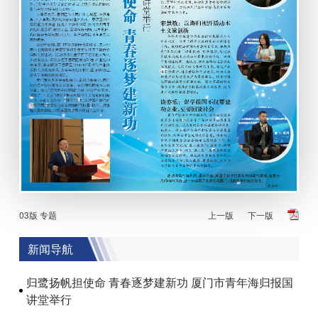
03版 专题
上一版
下一版
新闻导航
归鹭扬帆担使命 青春逐梦建新功 厦门市青年海归报国
讲堂举行