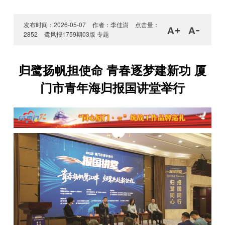
发布时间：2026-05-07
作者：李佳澍
点击量：
2852
鹭风报1759期03版 专题
归鹭扬帆担使命 青春逐梦建新功 厦
门市青年海归报国讲堂举行