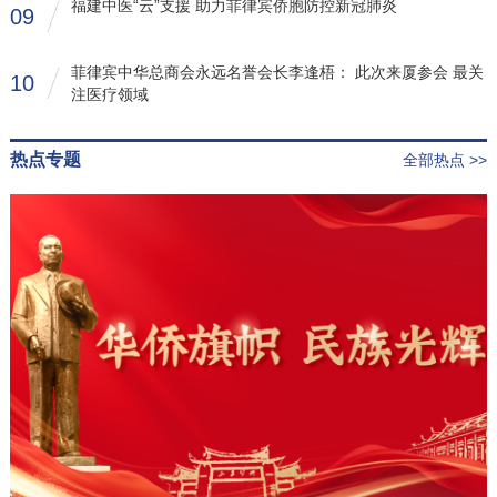
福建中医“云”支援 助力菲律宾侨胞防控新冠肺炎
09
菲律宾中华总商会永远名誉会长李逢梧： 此次来厦参会 最关
10
注医疗领域
热点专题
全部热点 >>