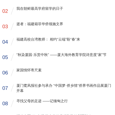
我在朝鲜最高学府留学的日子
02
逝者：福建籍菲华侨领施文界
03
福建高校台湾教师： 相约“云端”盼“春”来
04
“秋染厦园·乐赏中秋” ——厦大海外教育学院诗意度“家”节
05
家国情怀寄尺素
06
厦门鹭风报社参与承办 “中国梦·侨乡情”侨界书画作品展厦门
07
开幕
寻找父母的足迹 ——记缅甸之行
08