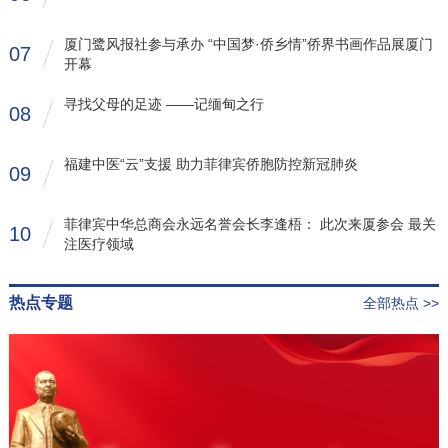
厦门鹭风报社参与承办 “中国梦·侨乡情”侨界书画作品展厦门
07
开幕
寻找父母的足迹 ——记缅甸之行
08
福建中医“云”支援 助力菲律宾侨胞防控新冠肺炎
09
菲律宾中华总商会永远名誉会长李逢梧： 此次来厦参会 最关
10
注医疗领域
热点专题
全部热点 >>