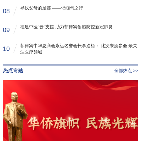
寻找父母的足迹 ——记缅甸之行
08
福建中医“云”支援 助力菲律宾侨胞防控新冠肺炎
09
菲律宾中华总商会永远名誉会长李逢梧： 此次来厦参会 最关
10
注医疗领域
热点专题
全部热点 >>