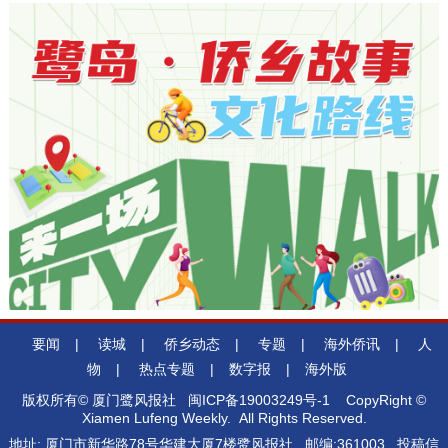
要闻
|
读城
|
侨乡动态
|
专题
|
海外侨讯
|
人
物
|
热点专题
|
数字报
|
海外版
版权所有© 厦门鹭风报社
闽ICP备19003249号-1
CopyRight ©
Xiamen Lufeng Weekly. All Rights Reserved.
地址: 厦门市新华路78号华建大厦7楼鹭风报社 邮编:361003 投稿信