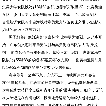
集美大学女队以2分13秒81的好成绩蝉联“敬贤杯”，集美街道
女队、厦门大学女队分别斩获亚军、季军。台北霞海女队、
台北旭源女队等来自海峡对岸的龙舟队伍表现亮眼，在强队
如林的赛场上跻身前列。
男子组各组别总决赛“嘉庚杯”的比拼更为激烈。从起步开
始，广东劲旅惠州家乐男队就与集美街道男队陷入“贴身拉
锯”，两支队伍全程难分高下、紧咬不放。最终，惠州家乐男
队以1分55秒38的成绩将“嘉庚杯”收入囊中，集美街道男队则
以1分55秒73的微弱差距惜败，位居亚军。
赛事落幕，桨声不息，交流不止。海峡两岸龙舟赛自
2006年起举办，在赛事的长期带动下，龙舟热潮席卷两岸，
这项传统竞技已变成吸引青年流量的“最夯时尚”。如今，无论
在大陆还是在台湾地区，投身龙舟运动的年轻人越来越多，
在本届赛事的36支队伍中，青少年队伍就有18支，占比达