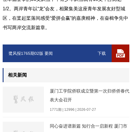
1/2。两岸青年以“龙”会友，相聚集美这座青年发展友好型城
区，在桨起桨落间感受“爱拼会赢”的嘉庚精神，在奋楫争先中
书写两岸交流新篇章。
鹭风报1765期02版 要闻
下载
相关新闻
厦门工学院侨联成立暨第一次归侨侨眷代
表大会召开
1771期 | 12996 | 2026-07-27
同心奋进谱新篇 知行合一启新程 厦门市