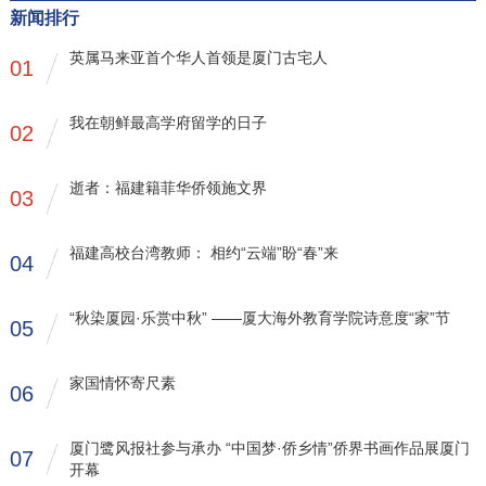
新闻排行
英属马来亚首个华人首领是厦门古宅人
01
我在朝鲜最高学府留学的日子
02
逝者：福建籍菲华侨领施文界
03
福建高校台湾教师： 相约“云端”盼“春”来
04
“秋染厦园·乐赏中秋” ——厦大海外教育学院诗意度“家”节
05
家国情怀寄尺素
06
厦门鹭风报社参与承办 “中国梦·侨乡情”侨界书画作品展厦门
07
开幕