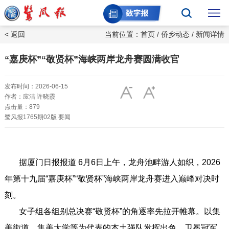
< 返回
当前位置：
首页
/
侨乡动态
/ 新闻详情
“嘉庚杯”“敬贤杯”海峡两岸龙舟赛圆满收官
发布时间：2026-06-15
作者：应洁 许晓霞
点击量：879
鹭风报1765期02版 要闻
据厦门日报报道 6月6日上午，龙舟池畔游人如织，2026
年第十九届“嘉庚杯”“敬贤杯”海峡两岸龙舟赛进入巅峰对决时
刻。
女子组各组别总决赛“敬贤杯”的角逐率先拉开帷幕。以集
美街道、集美大学等为代表的本土强队发挥出色，卫冕冠军