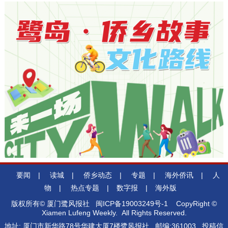
要闻
|
读城
|
侨乡动态
|
专题
|
海外侨讯
|
人
物
|
热点专题
|
数字报
|
海外版
版权所有© 厦门鹭风报社
闽ICP备19003249号-1
CopyRight ©
Xiamen Lufeng Weekly. All Rights Reserved.
地址: 厦门市新华路78号华建大厦7楼鹭风报社 邮编:361003 投稿信