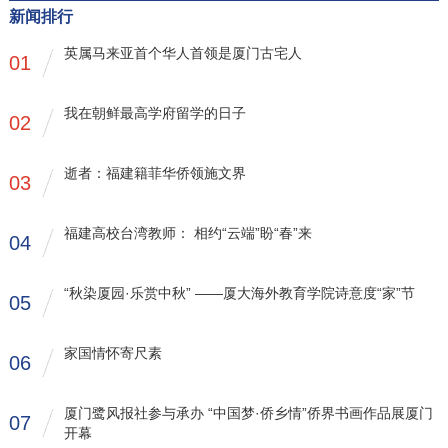
新闻排行
英属马来亚首个华人首领是厦门古宅人
01
我在朝鲜最高学府留学的日子
02
逝者：福建籍菲华侨领施文界
03
福建高校台湾教师： 相约“云端”盼“春”来
04
“秋染厦园·乐赏中秋” ——厦大海外教育学院诗意度“家”节
05
家国情怀寄尺素
06
厦门鹭风报社参与承办 “中国梦·侨乡情”侨界书画作品展厦门
07
开幕