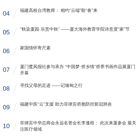
福建高校台湾教师： 相约“云端”盼“春”来
04
“秋染厦园·乐赏中秋” ——厦大海外教育学院诗意度“家”节
05
家国情怀寄尺素
06
厦门鹭风报社参与承办 “中国梦·侨乡情”侨界书画作品展厦门
07
开幕
寻找父母的足迹 ——记缅甸之行
08
福建中医“云”支援 助力菲律宾侨胞防控新冠肺炎
09
菲律宾中华总商会永远名誉会长李逢梧： 此次来厦参会 最关
10
注医疗领域