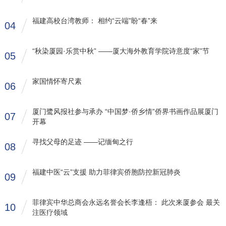
福建高校台湾教师： 相约“云端”盼“春”来
04
“秋染厦园·乐赏中秋” ——厦大海外教育学院诗意度“家”节
05
家国情怀寄尺素
06
厦门鹭风报社参与承办 “中国梦·侨乡情”侨界书画作品展厦门
07
开幕
寻找父母的足迹 ——记缅甸之行
08
福建中医“云”支援 助力菲律宾侨胞防控新冠肺炎
09
菲律宾中华总商会永远名誉会长李逢梧： 此次来厦参会 最关
10
注医疗领域