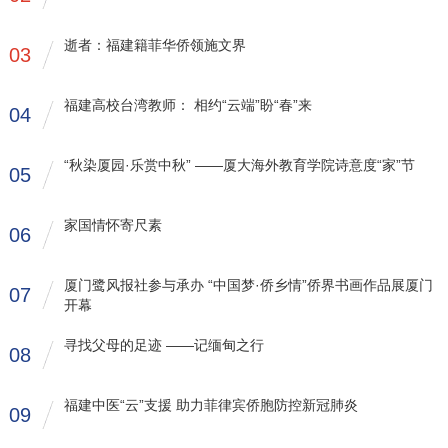
逝者：福建籍菲华侨领施文界
03
福建高校台湾教师： 相约“云端”盼“春”来
04
“秋染厦园·乐赏中秋” ——厦大海外教育学院诗意度“家”节
05
家国情怀寄尺素
06
厦门鹭风报社参与承办 “中国梦·侨乡情”侨界书画作品展厦门
07
开幕
寻找父母的足迹 ——记缅甸之行
08
福建中医“云”支援 助力菲律宾侨胞防控新冠肺炎
09