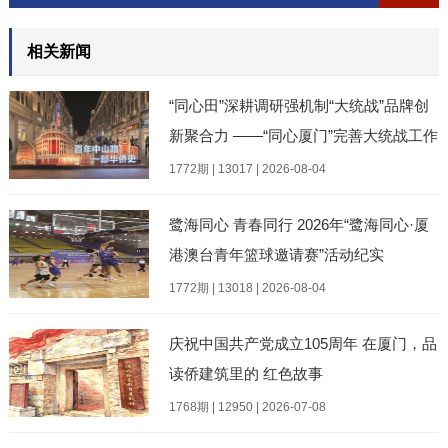
相关新闻
“同心田”深耕调研强机制“大统战”品牌创
新聚合力 ——“同心厦门”完善大统战工作
格局现场专题调研暨“137”全域实践阶段
1772期 | 13017 | 2026-08-04
性成果
鹭海同心 青春同行 2026年“鹭海同心·厦
港澳台青年篮球邀请赛”活动纪实
1772期 | 13018 | 2026-08-04
庆祝中国共产党成立105周年 在厦门，品
读侨建筑里的 红色故事
1768期 | 12950 | 2026-07-08