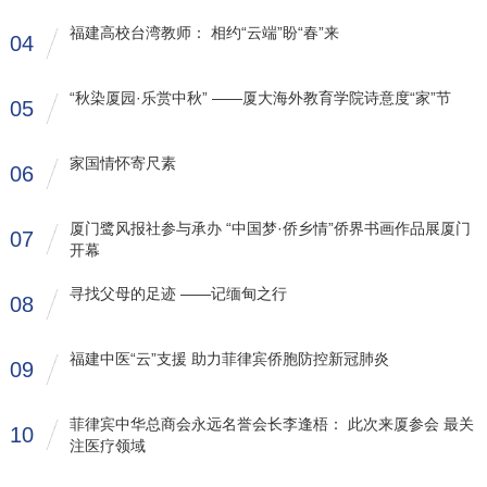
福建高校台湾教师： 相约“云端”盼“春”来
04
“秋染厦园·乐赏中秋” ——厦大海外教育学院诗意度“家”节
05
家国情怀寄尺素
06
厦门鹭风报社参与承办 “中国梦·侨乡情”侨界书画作品展厦门
07
开幕
寻找父母的足迹 ——记缅甸之行
08
福建中医“云”支援 助力菲律宾侨胞防控新冠肺炎
09
菲律宾中华总商会永远名誉会长李逢梧： 此次来厦参会 最关
10
注医疗领域