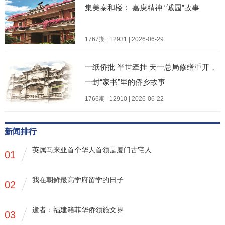
集美泰和楼： 嘉庚精神 “诚园”故事
1767期 | 12931 | 2026-06-29
一纸侨批 半世牵挂 天一总局修缮重开，
一封“家书”里的侨乡故事
1766期 | 12910 | 2026-06-22
新闻排行
英属马来亚首个华人首领是厦门古宅人
01
我在朝鲜最高学府留学的日子
02
逝者：福建籍菲华侨领施文界
03