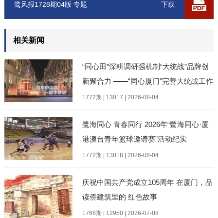
鹭风报1728期04版 专题
下载
相关新闻
“同心田”深耕调研强机制“大统战”品牌创
新聚合力 ——“同心厦门”完善大统战工作
格局现场专题调研暨“137”全域实践阶段
1772期 | 13017 | 2026-08-04
性成果
鹭海同心 青春同行 2026年“鹭海同心·厦
港澳台青年篮球邀请赛”活动纪实
1772期 | 13018 | 2026-08-04
庆祝中国共产党成立105周年 在厦门，品
读侨建筑里的 红色故事
1768期 | 12950 | 2026-07-08