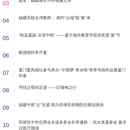
逝者：福建籍菲华侨领施文界
03
福建高校台湾教师： 相约“云端”盼“春”来
04
“秋染厦园·乐赏中秋” ——厦大海外教育学院诗意度“家”节
05
家国情怀寄尺素
06
厦门鹭风报社参与承办 “中国梦·侨乡情”侨界书画作品展厦门
07
开幕
寻找父母的足迹 ——记缅甸之行
08
福建中医“云”支援 助力菲律宾侨胞防控新冠肺炎
09
菲律宾中华总商会永远名誉会长李逢梧： 此次来厦参会 最关
10
注医疗领域