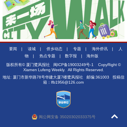
要闻
|
读城
|
侨乡动态
|
专题
|
海外侨讯
|
人
物
|
热点专题
|
数字报
|
海外版
版权所有© 厦门鹭风报社
闽ICP备19003249号-1
CopyRight ©
Xiamen Lufeng Weekly. All Rights Reserved.
地址: 厦门市新华路78号华建大厦7楼鹭风报社 邮编:361003 投稿信
箱：lfb1956@126.com
闽公网安备 35020302033375号