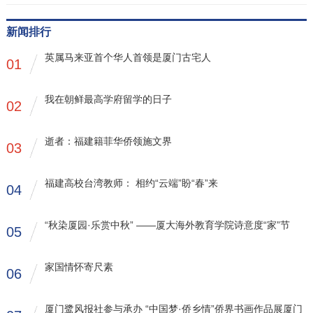
新闻排行
英属马来亚首个华人首领是厦门古宅人
01
我在朝鲜最高学府留学的日子
02
逝者：福建籍菲华侨领施文界
03
福建高校台湾教师： 相约“云端”盼“春”来
04
“秋染厦园·乐赏中秋” ——厦大海外教育学院诗意度“家”节
05
家国情怀寄尺素
06
厦门鹭风报社参与承办 “中国梦·侨乡情”侨界书画作品展厦门