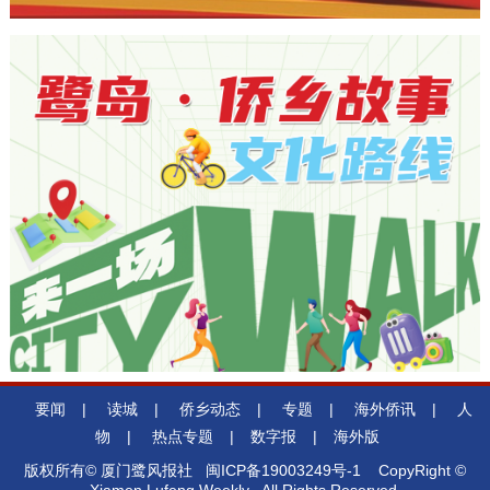
要闻
|
读城
|
侨乡动态
|
专题
|
海外侨讯
|
人
物
|
热点专题
|
数字报
|
海外版
版权所有© 厦门鹭风报社
闽ICP备19003249号-1
CopyRight ©
Xiamen Lufeng Weekly. All Rights Reserved.