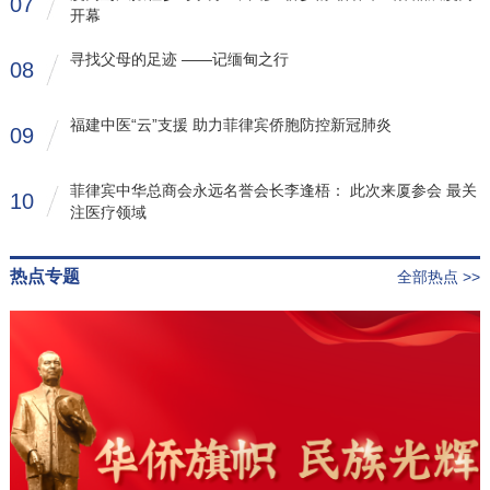
07
开幕
寻找父母的足迹 ——记缅甸之行
08
福建中医“云”支援 助力菲律宾侨胞防控新冠肺炎
09
菲律宾中华总商会永远名誉会长李逢梧： 此次来厦参会 最关
10
注医疗领域
热点专题
全部热点 >>