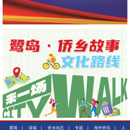
要闻
|
读城
|
侨乡动态
|
专题
|
海外侨讯
|
人