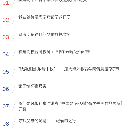
01
我在朝鲜最高学府留学的日子
02
逝者：福建籍菲华侨领施文界
03
福建高校台湾教师： 相约“云端”盼“春”来
04
“秋染厦园·乐赏中秋” ——厦大海外教育学院诗意度“家”节
05
家国情怀寄尺素
06
厦门鹭风报社参与承办 “中国梦·侨乡情”侨界书画作品展厦门
07
开幕
寻找父母的足迹 ——记缅甸之行
08