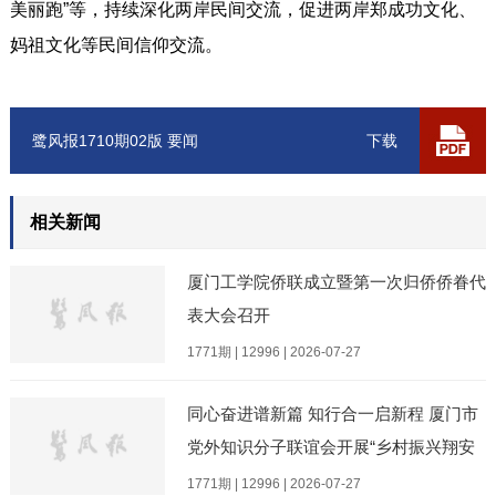
美丽跑”等，持续深化两岸民间交流，促进两岸郑成功文化、
妈祖文化等民间信仰交流。
鹭风报1710期02版 要闻
下载
相关新闻
厦门工学院侨联成立暨第一次归侨侨眷代
表大会召开
1771期 | 12996 | 2026-07-27
同心奋进谱新篇 知行合一启新程 厦门市
党外知识分子联谊会开展“乡村振兴翔安
行”主题实践活动
1771期 | 12996 | 2026-07-27